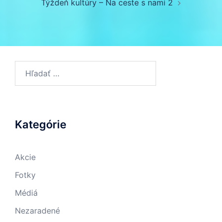
Týždeň kultúry – Na ceste s nami 2
Hľadať:
Kategórie
Akcie
Fotky
Médiá
Nezaradené