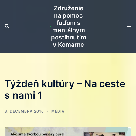
Preskočiť
Združenie
na
na pomoc
obsah
ľuďom s
Search
Tog
mentálnym
men
postihnutím
v Komárne
Týždeň kultúry – Na ceste
s nami 1
3. DECEMBRA 2016
MÉDIÁ