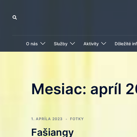
Preskočiť
na
Search
obsah
O nás
Služby
Aktivity
Dôležité in
Mesiac:
apríl 
1. APRÍLA 2023
FOTKY
Fašiangy