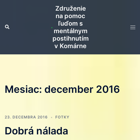
Preskočiť
Združenie
na
na pomoc
obsah
ľuďom s
Search
Tog
mentálnym
men
postihnutím
v Komárne
Mesiac:
december 2016
23. DECEMBRA 2016
FOTKY
Dobrá nálada