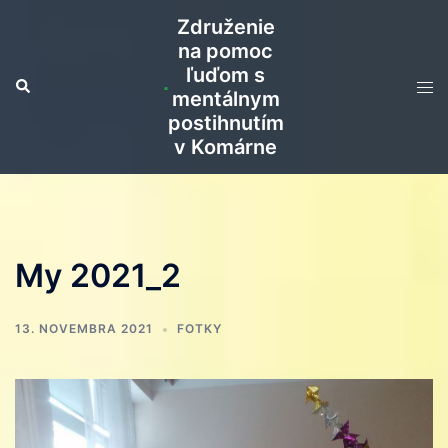
Preskočiť
Združenie
na
na pomoc
obsah
ľuďom s
Search
Tog
mentálnym
men
postihnutím
v Komárne
My 2021_2
13. NOVEMBRA 2021
FOTKY