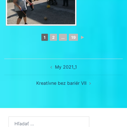
1
2
...
19
►
Navigácia
My 2021_1
článkami
Kreatívne bez bariér VII
Hľadať: