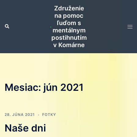
Preskočiť
Združenie
na
na pomoc
obsah
ľuďom s
Search
Tog
mentálnym
men
postihnutím
v Komárne
Mesiac:
jún 2021
28. JÚNA 2021
FOTKY
Naše dni