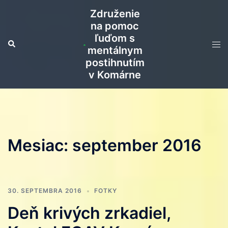
Preskočiť
Združenie
na
na pomoc
obsah
ľuďom s
Search
Tog
mentálnym
men
postihnutím
v Komárne
Mesiac:
september 2016
30. SEPTEMBRA 2016
FOTKY
Deň krivých zrkadiel,