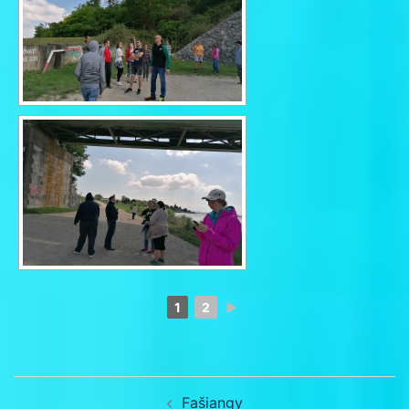
1
2
►
Navigácia
Fašiangy