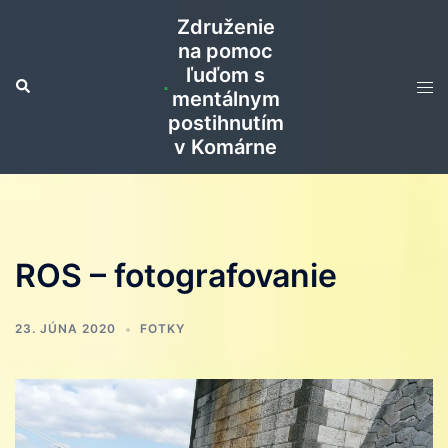
Preskočiť
Združenie
na
na pomoc
obsah
ľuďom s
Search
Tog
mentálnym
men
postihnutím
v Komárne
ROS – fotografovanie
23. JÚNA 2020
FOTKY