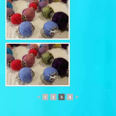
◄
1
2
3
4
►