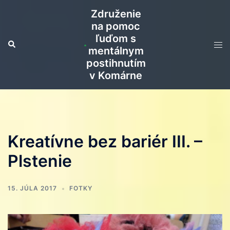
Preskočiť
Združenie
na
na pomoc
obsah
ľuďom s
Search
Tog
mentálnym
men
postihnutím
v Komárne
Kreatívne bez bariér III. –
Plstenie
15. JÚLA 2017
FOTKY